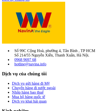
Số 99C Cộng Hoà, phường 4, Tân Bình , TP HCM
Số 214/55 Nguyễn Xiễn, Thanh Xuân, Hà Nội.
0968 9697 68
hotline@navina.info
Dịch vụ của chúng tôi
Dịch vụ gửi hàng đi Mỹ
Chuyển hàng đi nước ngoài
Nhập hàng bao thuế
Mua hộ hàng quốc tế
Dịch vụ khai hải quan
Kinh nghiệm