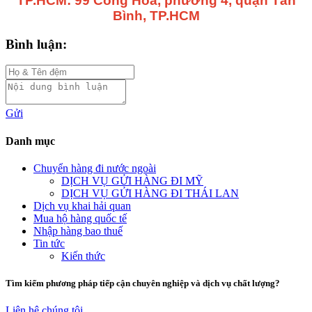
TP.HCM: 99 Công Hòa, phường 4, quận Tân
Bình, TP.HCM
Bình luận:
Gửi
Danh mục
Chuyển hàng đi nước ngoài
DỊCH VỤ GỬI HÀNG ĐI MỸ
DỊCH VỤ GỬI HÀNG ĐI THÁI LAN
Dịch vụ khai hải quan
Mua hộ hàng quốc tế
Nhập hàng bao thuế
Tin tức
Kiến thức
Tìm kiếm phương pháp tiếp cận chuyên nghiệp và dịch vụ chất lượng?
Liên hệ chúng tôi