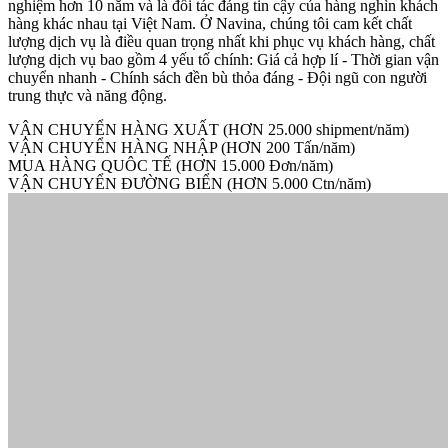
nghiệm hơn 10 năm và là đối tác đáng tin cậy của hàng nghìn khách
hàng khác nhau tại Việt Nam. Ở Navina, chúng tôi cam kết chất
lượng dịch vụ là điều quan trọng nhất khi phục vụ khách hàng, chất
lượng dịch vụ bao gồm 4 yếu tố chính: Giá cả hợp lí - Thời gian vận
chuyển nhanh - Chính sách đền bù thỏa đáng - Đội ngũ con người
trung thực và năng động.
VẬN CHUYỂN HÀNG XUẤT (HƠN 25.000 shipment/năm)
VẬN CHUYỂN HÀNG NHẬP (HƠN 200 Tấn/năm)
MUA HÀNG QUÔC TẾ (HƠN 15.000 Đơn/năm)
VẬN CHUYỂN ĐƯỜNG BIỂN (HƠN 5.000 Ctn/năm)