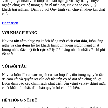
Với đội ngũ nhân viên được đào tạo nghiệp vụ - kỹ năng chuyên
nghệp cùng với hệ thong quản lý hiện đại, Navina sẽ cho Quý
khách trải nghiệm Dịch vụ với Quy trinh vận chuyển khép kín chặt
chẽ.
Phát triển
VỚI KHÁCH HÀNG
Navina
tận tâm
phục vụ khách hàng một cách
chu đáo
, luôn lắng
nghe và
chủ động
hỗ trợ khách hàng tìm kiếm nguồn hàng chất
lượng nhất, đặc biệt
tích cực
xử lý đơn hàng nhanh nhất với chi phí
tốt nhất.
VỚI ĐỐI TÁC
Navina luôn đề cao sức mạnh của sự hợp tác, tôn trọng nguyên tắc
đã cam kết và quyền lợi của đối tác trên cơ sở đôi bên cùng có lợi.
Luôn đảm bảo các chính sách phát triển bền vững và xây dựng mức
chiết khấu tốt nhất, đảm bảo quyền lợi cho đôi bên.
HỆ THỐNG NỘI BỘ