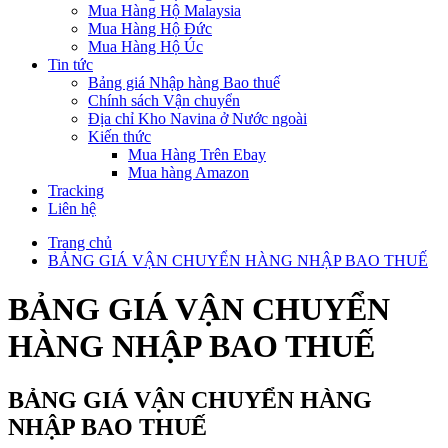
Mua Hàng Hộ Malaysia
Mua Hàng Hộ Đức
Mua Hàng Hộ Úc
Tin tức
Bảng giá Nhập hàng Bao thuế
Chính sách Vận chuyển
Địa chỉ Kho Navina ở Nước ngoài
Kiến thức
Mua Hàng Trên Ebay
Mua hàng Amazon
Tracking
Liên hệ
Trang chủ
BẢNG GIÁ VẬN CHUYỂN HÀNG NHẬP BAO THUẾ
BẢNG GIÁ VẬN CHUYỂN
HÀNG NHẬP BAO THUẾ
BẢNG GIÁ VẬN CHUYỂN HÀNG
NHẬP BAO THUẾ