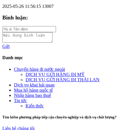
2025-05-26 11:56:15
13007
Bình luận:
Gửi
Danh mục
Chuyển hàng đi nước ngoài
DỊCH VỤ GỬI HÀNG ĐI MỸ
DỊCH VỤ GỬI HÀNG ĐI THÁI LAN
Dịch vụ khai hải quan
Mua hộ hàng quốc tế
Nhập hàng bao thuế
Tin tức
Kiến thức
Tìm kiếm phương pháp tiếp cận chuyên nghiệp và dịch vụ chất lượng?
Liên hệ chúng tôi