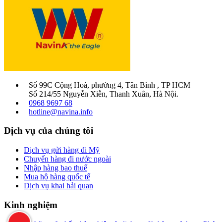
Số 99C Cộng Hoà, phường 4, Tân Bình , TP HCM
Số 214/55 Nguyễn Xiễn, Thanh Xuân, Hà Nội.
0968 9697 68
hotline@navina.info
Dịch vụ của chúng tôi
Dịch vụ gửi hàng đi Mỹ
Chuyển hàng đi nước ngoài
Nhập hàng bao thuế
Mua hộ hàng quốc tế
Dịch vụ khai hải quan
Kinh nghiệm