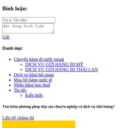
Bình luận:
Gửi
Danh mục
Chuyển hàng đi nước ngoài
DỊCH VỤ GỬI HÀNG ĐI MỸ
DỊCH VỤ GỬI HÀNG ĐI THÁI LAN
Dịch vụ khai hải quan
Mua hộ hàng quốc tế
Nhập hàng bao thuế
Tin tức
Kiến thức
Tìm kiếm phương pháp tiếp cận chuyên nghiệp và dịch vụ chất lượng?
Liên hệ chúng tôi