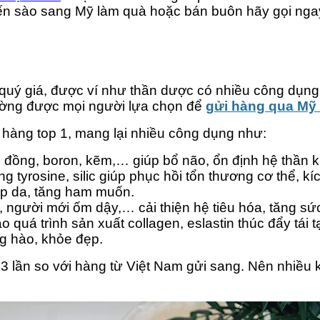
ến sào sang Mỹ làm quà hoặc bán buôn hãy gọi ngay
quý giá, được ví như thần dược có nhiều công dụn
hường được mọi người lựa chọn để
gửi hàng qua Mỹ
àng top 1, mang lại nhiều công dụng như:
, đồng, boron, kẽm,… giúp bổ não, ổn định hệ thần ki
tyrosine, silic giúp phục hồi tổn thương cơ thể, kí
đẹp da, tăng ham muốn.
, người mới ốm dậy,… cải thiện hệ tiêu hóa, tăng sứ
quá trình sản xuất collagen, eslastin thúc đẩy tái tạ
g hào, khỏe đẹp.
 3 lần so với hàng từ Việt Nam gửi sang. Nên nhiều k