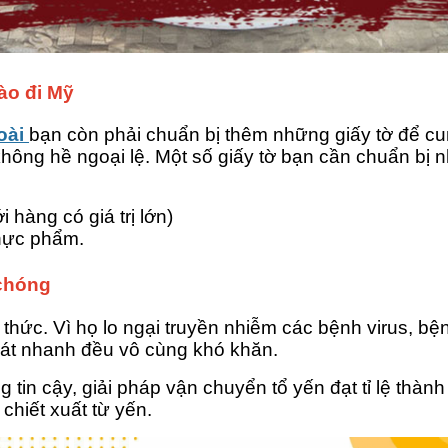
sào đi Mỹ
oài
bạn còn phải chuẩn bị thêm những giấy tờ để c
hông hề ngoại lệ. Một số giấy tờ bạn cần chuẩn bị 
hàng có giá trị lớn)
thực phẩm.
 chóng
hức. Vì họ lo ngại truyền nhiễm các bệnh virus, bệ
hát nhanh đều vô cùng khó khăn.
g tin cậy, giải pháp vận chuyển tổ yến đạt tỉ lệ thà
chiết xuất từ yến.