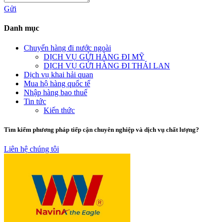
Gửi
Danh mục
Chuyển hàng đi nước ngoài
DỊCH VỤ GỬI HÀNG ĐI MỸ
DỊCH VỤ GỬI HÀNG ĐI THÁI LAN
Dịch vụ khai hải quan
Mua hộ hàng quốc tế
Nhập hàng bao thuế
Tin tức
Kiến thức
Tìm kiếm phương pháp tiếp cận chuyên nghiệp và dịch vụ chất lượng?
Liên hệ chúng tôi