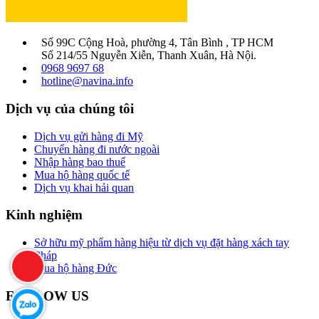
Số 99C Cộng Hoà, phường 4, Tân Bình , TP HCM
Số 214/55 Nguyễn Xiễn, Thanh Xuân, Hà Nội.
0968 9697 68
hotline@navina.info
Dịch vụ của chúng tôi
Dịch vụ gửi hàng đi Mỹ
Chuyển hàng đi nước ngoài
Nhập hàng bao thuế
Mua hộ hàng quốc tế
Dịch vụ khai hải quan
Kinh nghiệm
Sở hữu mỹ phẩm hàng hiệu từ dịch vụ đặt hàng xách tay
Pháp
Mua hộ hàng Đức
FOLLOW US