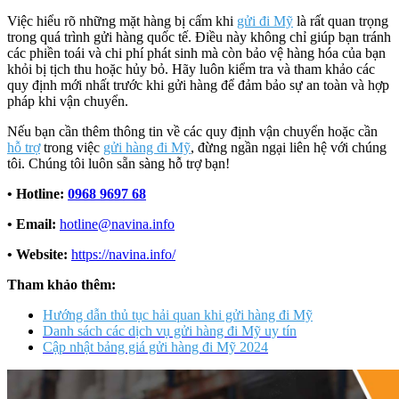
Việc hiểu rõ những mặt hàng bị cấm khi
gửi đi Mỹ
là rất quan trọng
trong quá trình gửi hàng quốc tế. Điều này không chỉ giúp bạn tránh
các phiền toái và chi phí phát sinh mà còn bảo vệ hàng hóa của bạn
khỏi bị tịch thu hoặc hủy bỏ. Hãy luôn kiểm tra và tham khảo các
quy định mới nhất trước khi gửi hàng để đảm bảo sự an toàn và hợp
pháp khi vận chuyển.
Nếu bạn cần thêm thông tin về các quy định vận chuyển hoặc cần
hỗ trợ
trong việc
gửi hàng đi Mỹ
, đừng ngần ngại liên hệ với chúng
tôi. Chúng tôi luôn sẵn sàng hỗ trợ bạn!
• Hotline:
0968 9697 68
• Email:
hotline@navina.info
• Website:
https://navina.info/
Tham khảo thêm:
Hướng dẫn thủ tục hải quan khi gửi hàng đi Mỹ
Danh sách các dịch vụ gửi hàng đi Mỹ uy tín
Cập nhật bảng giá gửi hàng đi Mỹ 2024