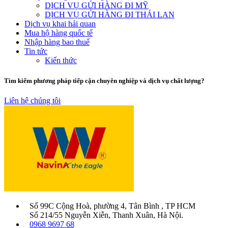
DỊCH VỤ GỬI HÀNG ĐI MỸ
DỊCH VỤ GỬI HÀNG ĐI THÁI LAN
Dịch vụ khai hải quan
Mua hộ hàng quốc tế
Nhập hàng bao thuế
Tin tức
Kiến thức
Tìm kiếm phương pháp tiếp cận chuyên nghiệp và dịch vụ chất lượng?
Liên hệ chúng tôi
Số 99C Cộng Hoà, phường 4, Tân Bình , TP HCM
Số 214/55 Nguyễn Xiễn, Thanh Xuân, Hà Nội.
0968 9697 68