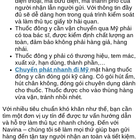
điện thoại, mã bưu điện, mã thành phố của
người nhận lẫn người gửi. Với thông tin đầy
đủ sẽ dễ dàng hơn trong quá trình kiểm soát
và làm thủ tục giấy tờ hải quan.
Thuốc đông y cần vận chuyển qua Mỹ phải
có toa bác sĩ, được kiểm định chất lượng an
toàn, đảm bảo không phải hàng giả, hàng
nhái.
Thuốc đông y phải có thương hiệu, tem mác,
xuất xứ, hạn dùng, thành phần,…
Chuyển phát nhanh đi Mỹ
mặt hàng thuốc
đông y cần đóng gói kỹ càng. Có gói hút ẩm,
hút chân không, đóng gói chuyên dụng dành
cho thuốc. Thuốc được cho vào thùng hàng
vừa vặn, tránh nhồi nhét.
Với nhiều tiêu chuẩn khó khăn như thế, bạn cần
tìm một đơn vị uy tín để được tư vấn hướng dẫn
và hỗ trợ làm thủ tục nhanh chóng. Đến với
Navina – chúng tôi sẽ làm mọi thứ giúp bạn gửi
hàng đến tận tay người nhận an toàn và tiết kiệm.