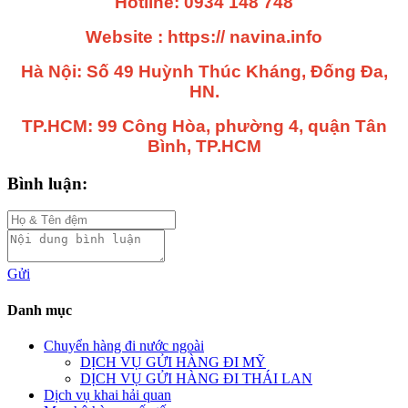
Hotline: 0934 148 748
Website : https:// navina.info
Hà Nội: Số 49 Huỳnh Thúc Kháng, Đống Đa,
HN.
TP.HCM: 99 Công Hòa, phường 4, quận Tân
Bình, TP.HCM
Bình luận:
Gửi
Danh mục
Chuyển hàng đi nước ngoài
DỊCH VỤ GỬI HÀNG ĐI MỸ
DỊCH VỤ GỬI HÀNG ĐI THÁI LAN
Dịch vụ khai hải quan